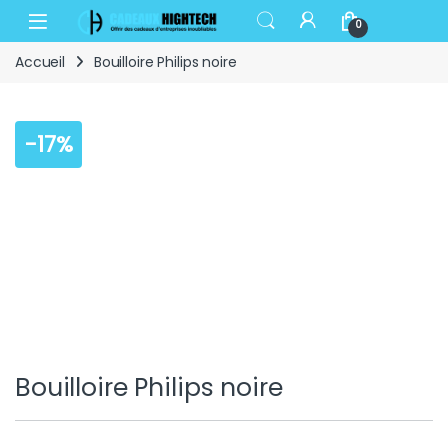
Skip to navigation
Skip to content
Open
0
Accueil
Bouilloire Philips noire
-
17%
Bouilloire Philips noire