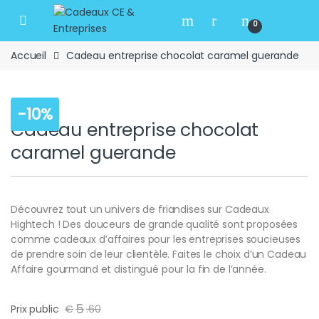
Skip to navigation
Skip to content
Open
0
Accueil
Cadeau entreprise chocolat caramel guerande
-
10%
Cadeau entreprise chocolat
caramel guerande
Découvrez tout un univers de friandises sur Cadeaux
Hightech ! Des douceurs de grande qualité sont proposées
comme cadeaux d’affaires pour les entreprises soucieuses
de prendre soin de leur clientèle. Faites le choix d’un Cadeau
Affaire gourmand et distingué pour la fin de l’année.
5
Prix public
€
.
60