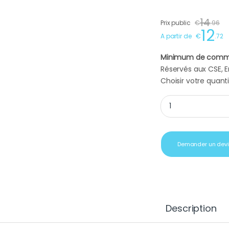
14
Prix public
€
.
96
12
A partir de
€
.
72
Minimum de comm
Réservés aux CSE, En
Choisir votre quanti
Cadeau CE saucisse
Demander un dev
Description