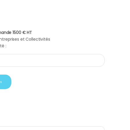
ande 1500 € HT
treprises et Collectivités
té :
 fraîche corse quantity
is