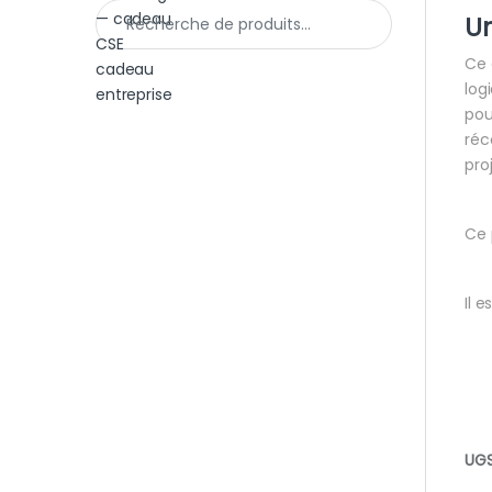
Recherche pour :
U
Ce 
log
pou
réc
proj
Ce 
Il 
UGS