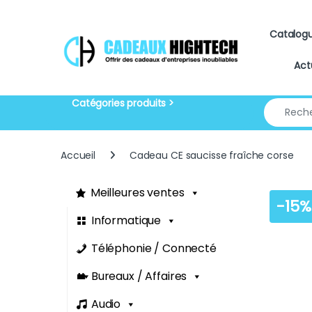
Skip to navigation
Skip to content
Catalog
Act
Search for
Accueil
Cadeau CE saucisse fraîche corse
Meilleures ventes
-
15%
Informatique
Téléphonie / Connecté
Bureaux / Affaires
Audio