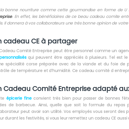
la bonne nourriture comme cette gourmandise en forme de U
reprise
. En effet, les bénéficiaires de ce beau cadeau comite ent
s. Il donnera à vos collaborateurs une très bonne opinion de votre 
n cadeau CE à partager
Cadeau Comité Entreprise peut être personnel comme un agenda 
personnalisés
qui peuvent être appréciés à plusieurs. Tel est le
ne spécialité corse préparée avec de la viande et du foie de 
trôle de température et d’humidité. Ce cadeau comité d entreprise e
 Cadeau Comité Entreprise adapté aux
tte
épicerie fine
convient très bien pour passer de bonnes fêtes
ties de barbecue. Ainsi, quelle que soit la formule du repas
laborateur peut avoir son utilité. Vos employés vous seront des p
r durant les festivités, si vous leur remettez un cadeau CE aussi ut