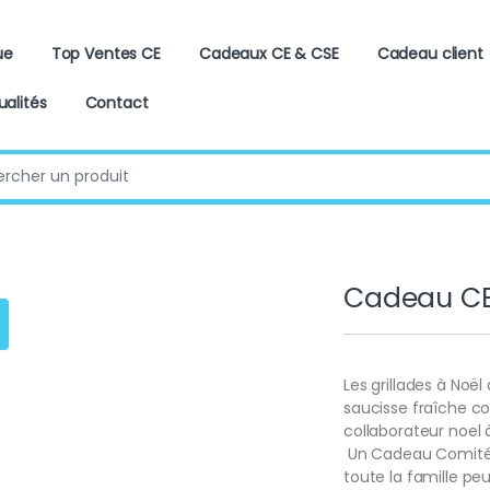
ue
Top Ventes CE
Cadeaux CE & CSE
Cadeau client
ualités
Contact
:
Cadeau CE 
Les grillades à No
saucisse fraîche co
collaborateur noel
Un Cadeau Comité E
toute la famille peu