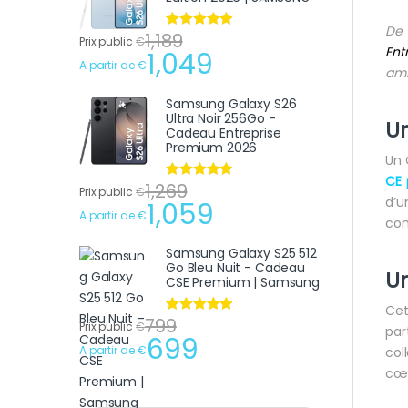
De 
1,189
Note
4.75
Prix public
€
Ent
sur 5
1,049
A partir de
€
ami
Samsung Galaxy S26
Ultra Noir 256Go -
U
Cadeau Entreprise
Premium 2026
Un 
CE 
1,269
Note
4.75
Prix public
€
d’u
sur 5
1,059
A partir de
€
con
Samsung Galaxy S25 512
Go Bleu Nuit - Cadeau
Un
CSE Premium | Samsung
Ce
799
Note
4.75
Prix public
€
par
sur 5
699
A partir de
€
col
cœu