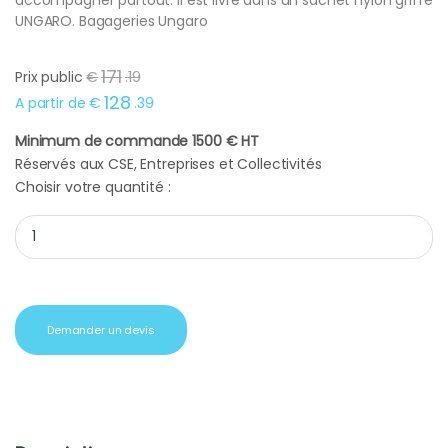
UNGARO. Bagageries Ungaro
171
Prix public
€
.
19
128
A partir de
€
.
39
Minimum de commande 1500 € HT
Réservés aux CSE, Entreprises et Collectivités
Choisir votre quantité :
Cadeaux d'affaires Trolley Ungaro Storia quantity
Demander un devis