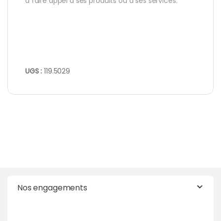
à faire appel à ses produits ou à ses services.
UGS :
119.5029
Nos engagements