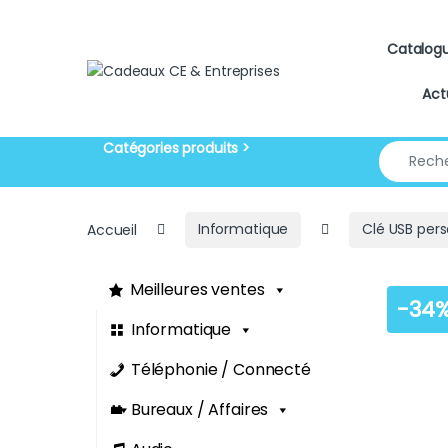
Skip to navigation
Skip to content
Catalog
Act
Search for
Accueil
Informatique
Clé USB pers
Meilleures ventes
-
34
Informatique
Téléphonie / Connecté
Bureaux / Affaires