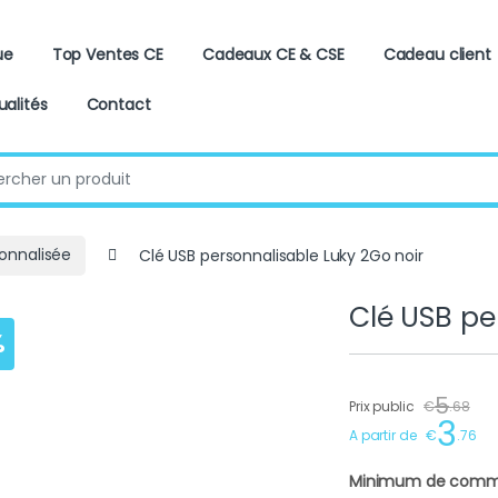
ue
Top Ventes CE
Cadeaux CE & CSE
Cadeau client
ualités
Contact
:
onnalisée
Clé USB personnalisable Luky 2Go noir
Clé USB pe
%
5
Prix public
€
.
68
3
A partir de
€
.
76
Minimum de comm