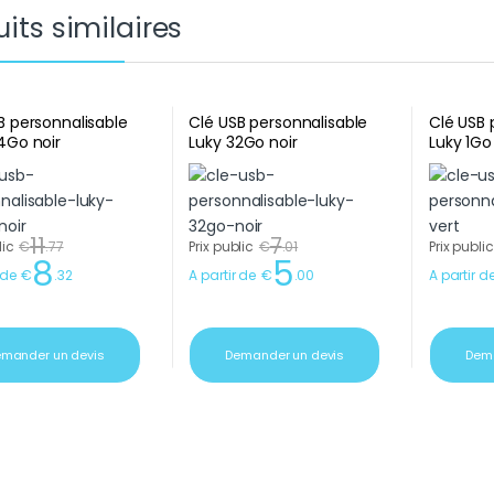
its similaires
B personnalisable
Clé USB personnalisable
Clé USB 
4Go noir
Luky 32Go noir
Luky 1Go
11
7
lic
€
.
77
Prix public
€
.
01
Prix public
8
5
 de
€
.
32
A partir de
€
.
00
A partir d
mander un devis
Demander un devis
Dema