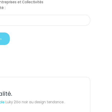
treprises et Collectivités
té :
able Luky 2Go noir quantity
is
lité.
ble
Luky 2Go noir au design tendance.