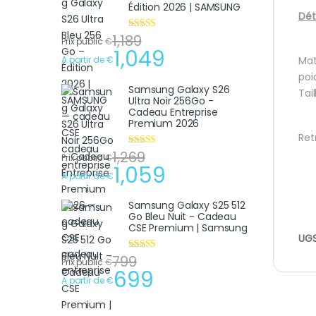
Édition 2026 | SAMSUNG
Dét
1,189
Note
4.75
Prix public
€
sur 5
1,049
A partir de
€
Mat
poi
Samsung Galaxy S26
Tai
Ultra Noir 256Go -
Cadeau Entreprise
Premium 2026
Ret
1,269
Note
4.75
Prix public
€
sur 5
1,059
A partir de
€
Samsung Galaxy S25 512
Go Bleu Nuit - Cadeau
CSE Premium | Samsung
UGS
799
Note
4.75
Prix public
€
sur 5
699
A partir de
€