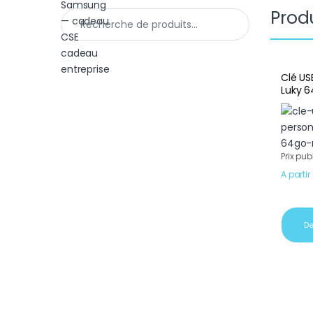
Produ
Recherche pour :
Clé US
Luky 6
Prix pub
A partir
De