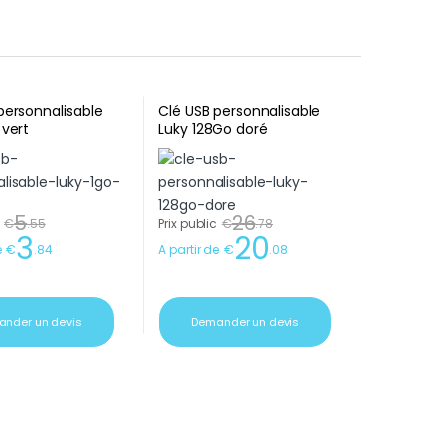
personnalisable
Clé USB personnalisable
 vert
Luky 128Go doré
5
26
€
.
55
Prix public
€
.
78
3
20
e
€
.
84
A partir de
€
.
08
nder un devis
Demander un devis