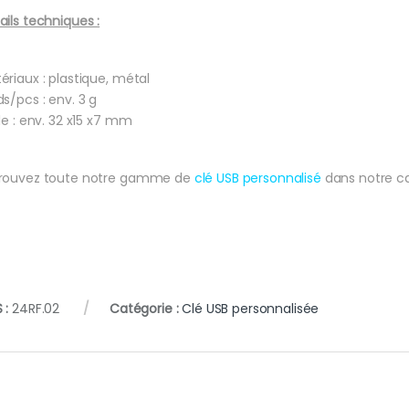
ails techniques :
ériaux : plastique, métal
ds/pcs : env. 3 g
lle : env. 32 x15 x7 mm
rouvez toute notre gamme de
clé USB personnalisé
dans notre ca
 :
24RF.02
Catégorie :
Clé USB personnalisée