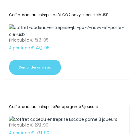
Coffret cadeau entreprise JBL GO 2 navy et porte clé USB
52
Prix public
€
.
95
40
A partir de
€
.
95
Demander un devis
Coffret cadeau entreprise Escape game 3 joueurs
89
Prix public
€
.
90
79
A partir de
€
.
90