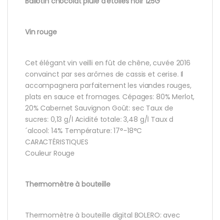
Ballotin chocolat pluie d’étoiles noir 125G
Vin rouge
Cet élégant vin veilli en fût de chêne, cuvée 2016
convainct par ses arômes de cassis et cerise. Il
accompagnera parfaitement les viandes rouges,
plats en sauce et fromages. Cépages: 80% Merlot,
20% Cabernet Sauvignon Goût: sec Taux de
sucres: 0,13 g/l Acidité totale: 3,48 g/l Taux d
´alcool: 14% Température: 17°-18°C
CARACTÉRISTIQUES
Couleur Rouge
Thermomètre à bouteille
Thermomètre à bouteille digital BOLERO: avec