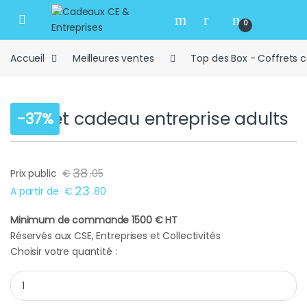
Skip to navigation
Skip to content
Open
0
Accueil
Meilleures ventes
Top des Box - Coffrets 
Coffret cadeau entreprise adults
-
37%
38
Prix public
€
.
05
23
A partir de
€
.
80
Minimum de commande 1500 € HT
Réservés aux CSE, Entreprises et Collectivités
Choisir votre quantité :
Coffret cadeau entreprise adults quantity