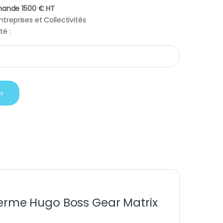
ande 1500 € HT
treprises et Collectivités
té :
ffaires bouteille isotherme Hugo Boss Gear Matrix Khaki quantity
is
therme Hugo Boss Gear Matrix