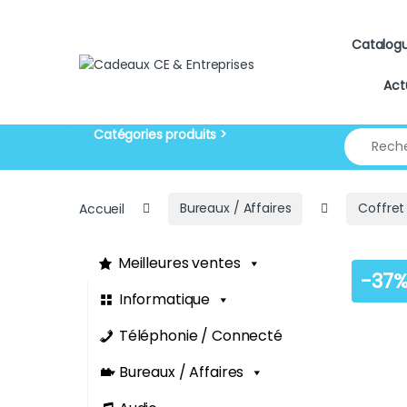
Skip to navigation
Skip to content
Catalog
Act
Search for
Accueil
Bureaux / Affaires
Coffret
Meilleures ventes
-
37
Informatique
Téléphonie / Connecté
Bureaux / Affaires