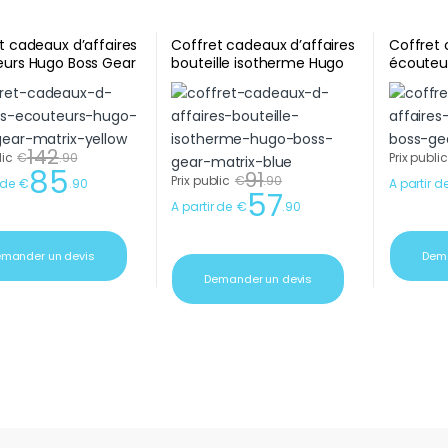
t cadeaux d’affaires
Coffret cadeaux d’affaires
Coffret 
urs Hugo Boss Gear
bouteille isotherme Hugo
écouteu
 Yellow
Boss Gear Matrix Blue
Matrix B
142
lic
€
.
90
Prix public
85
91
Prix public
€
.
90
 de
€
.
90
A partir d
57
A partir de
€
.
90
mander un devis
Dema
Demander un devis