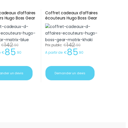
cadeaux d’affaires
Coffret cadeaux d’affaires
rs Hugo Boss Gear
écouteurs Hugo Boss Gear
lue
Matrix Khaki
142
142
€
.
90
Prix public
€
.
90
85
85
e
€
.
90
A partir de
€
.
90
nder un devis
Demander un devis