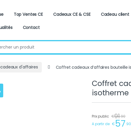
ue
Top Ventes CE
Cadeaux CE & CSE
Cadeau client
ualités
Contact
:
 cadeaux d'affaires
Coffret cadeaux d’affaires bouteille
Coffret cad
%
isotherme 
91
Prix public
€
.
90
57
A partir de
€
.
90