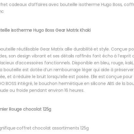
fret cadeaux d’affaires avec bouteille isotherme Hugo Boss, coffr
nc
teille isotherme Hugo Boss Gear Matrix Khaki
bouteille réutilisable Gear Matrix allie durabilité et style. Conçue
ides, son design vibrant et ses détails raffinés font écho à l’esprit 
acieux d’accessoires fonctionnels. Disponible en bleu, rouge, kaki, 
la bouteille est dotée d’un rembourrage léger qui aide à préserver l
ée, et à réduire le bruit lorsqu’elle est posée. Elle est conçue po
O BOSS intégré, le bouchon hermétique en silicone ABS de la bou
ude ou froide pendant environ 16 heures.
mier Rouge chocolat 125g
nifique coffret chocolat assortiments 125g