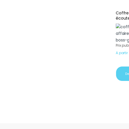
Coffre
écoute
Matrix
Prix pub
A partir
De