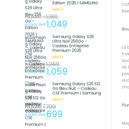
Édition 2026 | SAMSUNG
Cof
bla
1,189
Note
4.75
Prix public
€
sur 5
1,049
A partir de
€
Bou
Samsung Galaxy S26
Ultra Noir 256Go -
Cadeau Entreprise
La 
Premium 2026
fro
aud
1,269
Note
4.75
Prix public
€
de 
sur 5
1,059
A partir de
€
pos
HUG
Samsung Galaxy S25 512
cha
Go Bleu Nuit - Cadeau
CSE Premium | Samsung
Plu
799
Note
4.75
Prix public
€
sur 5
699
A partir de
€
Mag