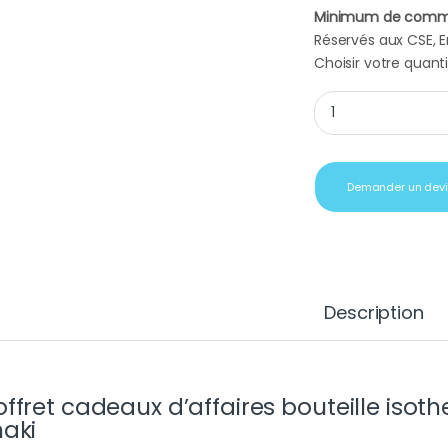
Minimum de comm
Réservés aux CSE, En
Choisir votre quanti
Coffret cadeaux d'a
Demander un dev
Description
ffret cadeaux d’affaires bouteille iso
aki