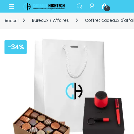
Skip to navigation
Skip to content
Open
0
Accueil
Bureaux / Affaires
Coffret cadeaux d'affai
-
34%