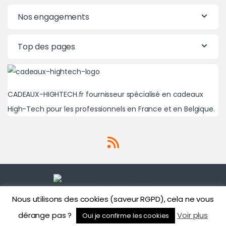
Nos engagements
Top des pages
CADEAUX-HIGHTECH.fr fournisseur spécialisé en cadeaux
High-Tech pour les professionnels en France et en Belgique.
Nous utilisons des cookies (saveur RGPD), cela ne vous
Une question? Un besoin?
01 71 43 43 86
dérange pas ?
Voir plus
Oui je confirme les cookies