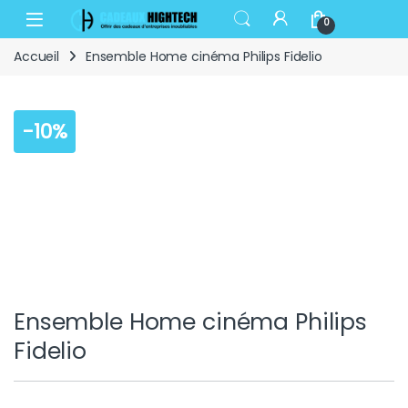
Skip to navigation
Skip to content
Open
0
Accueil
Ensemble Home cinéma Philips Fidelio
-
10%
Ensemble Home cinéma Philips
Fidelio