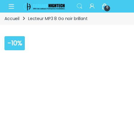
Skip to navigation
Skip to content
Open
0
Accueil
Lecteur MP3 8 Go noir brillant
-
10%