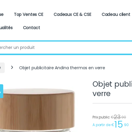
ue
Top Ventes CE
Cadeaux CE & CSE
Cadeau client
ualités
Contact
:
e
Objet publicitaire Andina thermos en verre
Objet publ
%
verre
23
Prix public
€
.
90
15
A partir de
€
.
90