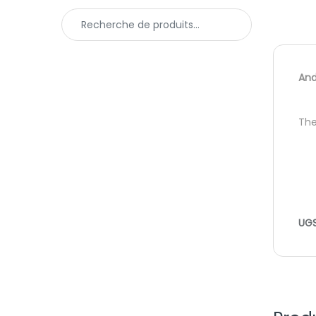
Recherche pour :
And
The
UGS