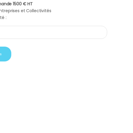
ande 1500 € HT
treprises et Collectivités
té :
Andina thermos en verre quantity
s