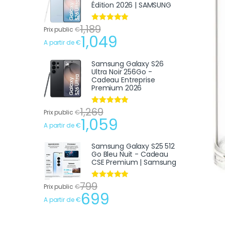
Édition 2026 | SAMSUNG
1,189
Note
4.75
Prix public
€
sur 5
1,049
A partir de
€
Samsung Galaxy S26
Ultra Noir 256Go -
Cadeau Entreprise
Premium 2026
1,269
Note
4.75
Prix public
€
sur 5
1,059
A partir de
€
Samsung Galaxy S25 512
Go Bleu Nuit - Cadeau
CSE Premium | Samsung
799
Note
4.75
Prix public
€
sur 5
699
A partir de
€