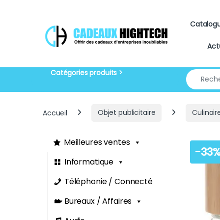
Skip to navigation
Skip to content
Catalog
Act
Search for
Accueil
Objet publicitaire
Culinair
Meilleures ventes
-
33
Informatique
Téléphonie / Connecté
Bureaux / Affaires