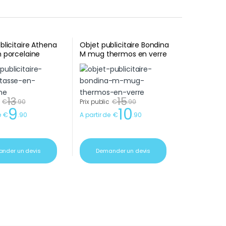
blicitaire Athena
Objet publicitaire Bondina
 porcelaine
M mug thermos en verre
13
15
€
.
90
Prix public
€
.
90
9
10
e
€
.
90
A partir de
€
.
90
nder un devis
Demander un devis