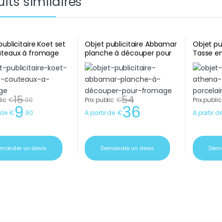
its similaires
publicitaire Koet set
Objet publicitaire Abbamar
Objet pu
uteaux à fromage
planche à découper pour
Tasse en
fromage
15
54
lic
€
.
90
Prix public
€
Prix public
9
36
 de
€
.
90
A partir de
€
A partir d
mander un devis
Demander un devis
Dema