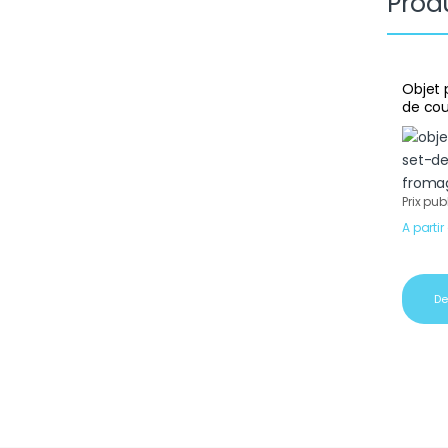
Produ
Objet 
de co
Prix pub
A partir
De