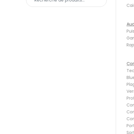
Cai
Aud
Pui
Gam
Rap
Con
Tec
Blu
Pla
Ver
Pro
Con
Con
Con
Por
Sor