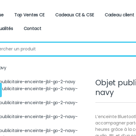
ue
Top Ventes CE
Cadeaux CE & CSE
Cadeau client
ualités
Contact
:
navy
Objet publ
navy
L’enceinte Bluetoo
accompagner partou
heures grâce à la c
audio JBL et d’un so