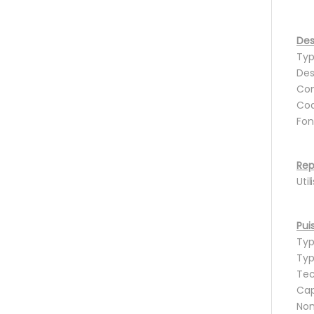
Des
Typ
Des
Com
Cod
Fon
Rep
Uti
Pui
Typ
Typ
Tec
Cap
Nom