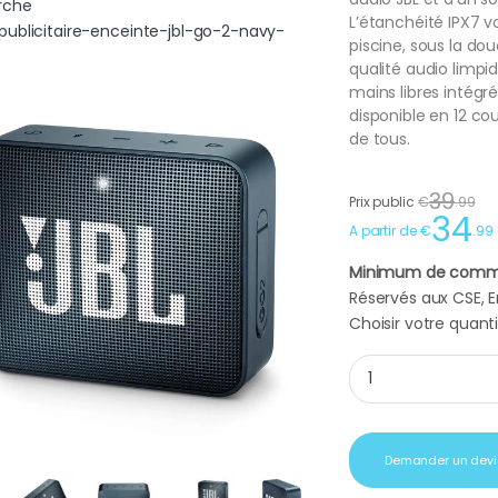
L’étanchéité IPX7 
piscine, sous la do
qualité audio limpi
mains libres intég
disponible en 12 co
de tous.
39
Prix public
€
.
99
34
A partir de
€
.
99
Minimum de comm
Réservés aux CSE, En
Choisir votre quanti
Objet publicitaire 
Demander un devi