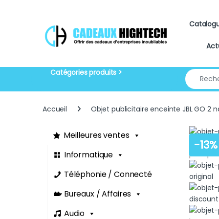
Skip to navigation
Skip to content
Catalog
Act
Search for
Accueil
Objet publicitaire enceinte JBL GO 2 
Meilleures ventes
-
13%
Informatique
Téléphonie / Connecté
Bureaux / Affaires
Audio