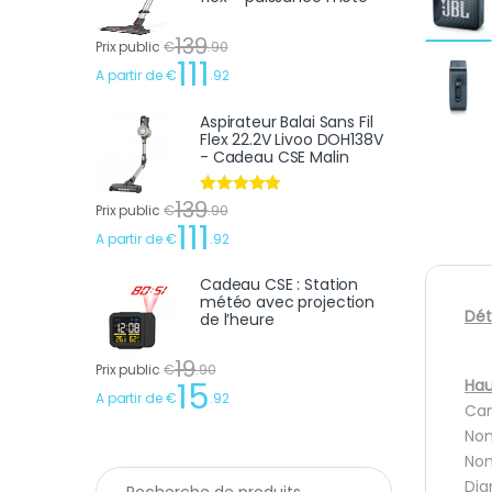
139
Prix public
€
.
90
111
A partir de
€
.
92
Aspirateur Balai Sans Fil
Flex 22.2V Livoo DOH138V
- Cadeau CSE Malin
139
Note
4.75
Prix public
€
.
90
sur 5
111
A partir de
€
.
92
Cadeau CSE : Station
météo avec projection
Dét
de l’heure
19
Prix public
€
.
90
Hau
15
A partir de
€
.
92
Can
Nom
Nom
Recherche pour :
Dia