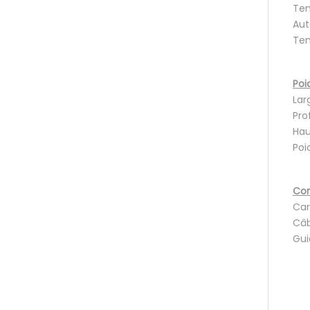
Ten
Aut
Tem
Poi
Lar
Pro
Hau
Poid
Con
Car
Câb
Gui