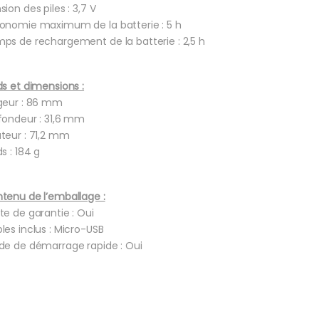
sion des piles : 3,7 V
onomie maximum de la batterie : 5 h
ps de rechargement de la batterie : 2,5 h
ds et dimensions :
geur : 86 mm
fondeur : 31,6 mm
teur : 71,2 mm
s : 184 g
tenu de l’emballage :
te de garantie : Oui
les inclus : Micro-USB
de de démarrage rapide : Oui