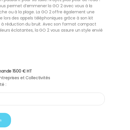
vous permet d’emmener la GO 2 avec vous à la
uche ou à la plage. La GO 2 offre également une
de lors des appels téléphoniques grâce à son kit
ré à réduction du bruit. Avec son format compact
uleurs éclatantes, la GO 2 vous assure un style envié
ande 1500 € HT
treprises et Collectivités
té :
enceinte JBL GO 2 navy quantity
s