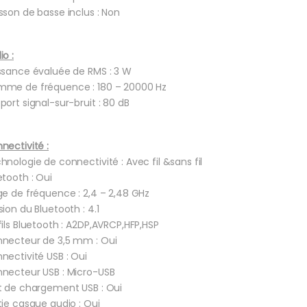
sson de basse inclus : Non
io :
ssance évaluée de RMS : 3 W
me de fréquence : 180 – 20000 Hz
port signal-sur-bruit : 80 dB
nectivité :
hnologie de connectivité : Avec fil &sans fil
etooth : Oui
ge de fréquence : 2,4 – 2,48 GHz
sion du Bluetooth : 4.1
fils Bluetooth : A2DP,AVRCP,HFP,HSP
necteur de 3,5 mm : Oui
nectivité USB : Oui
necteur USB : Micro-USB
t de chargement USB : Oui
tie casque audio : Oui