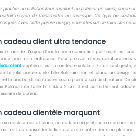
r gratifier un collaborateur méritant ou fidéliser un client, commu
parfait moyen de transmettre un message. Ce type de cadeau
arquer. Avec cette parure design, vous êtes sûr de faire des heu
 cadeau client ultra tendance
s le monde d’aujourd’hui, la communication par l’objet est 
icace pour une entreprise. Pour prouver à vos collaborateurs 
eau client
captivant est la meilleure solution. En un seul geste,
cette jolie parure stylo bille Balmain noir et blanc au design exc
hette aux bords contrastés saura plaire à son destinataire. De pl
né Balmain de taille 17 x 6,5 x 2 cm. Il est parfaitement adapt
essoire de bureau.
n cadeau clientèle marquant
c sa couleur noir et blanc, ce cadeau original saura marquer les e
mettant de consolider le lien qui existe entre deux ou plusieur