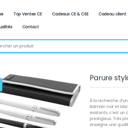
ue
Top Ventes CE
Cadeaux CE & CSE
Cadeau client
ualités
Contact
:
Parure styl
À la recherche d’un
Balmain noir et bla
existants, c’est un
prestigieux. Très pri
enseigne une qualit