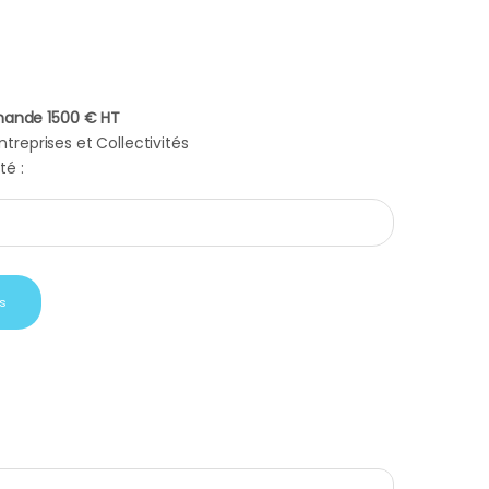
ande 1500 € HT
treprises et Collectivités
té :
almain noir et blanc quantity
s