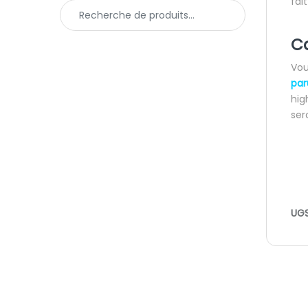
fai
Recherche pour :
Ca
Vou
par
hig
ser
UGS