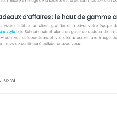
t sur mesure à l’image de la société est la personnification d’un c
deaux d’affaires : le haut de gamme 
s voulez fidéliser un client, gratifier et motiver votre équipe d
ure stylo
bille Balmain noir et blanc en guise de cadeau de fin d
h-tech, vos collaborateurs et vos clients auront une image par
ont ravis de continuer à collaborer avec vous.
 :
612.381