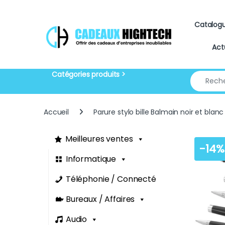
Skip to navigation
Skip to content
Catalog
Act
Search for
Accueil
Parure stylo bille Balmain noir et blanc
Meilleures ventes
-
14%
Informatique
Téléphonie / Connecté
Bureaux / Affaires
Audio