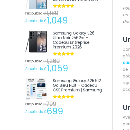
Pou
1,189
Note
4.75
Prix public
€
un 
sur 5
1,049
A partir de
€
dém
Samsung Galaxy S26
Ultra Noir 256Go -
Un
Cadeau Entreprise
Premium 2026
Dan
eff
1,269
Note
4.75
Prix public
€
cad
sur 5
1,059
A partir de
€
de 
poc
Samsung Galaxy S25 512
sig
Go Bleu Nuit - Cadeau
acc
CSE Premium | Samsung
799
Note
4.75
Prix public
€
U
sur 5
699
A partir de
€
Ave
per