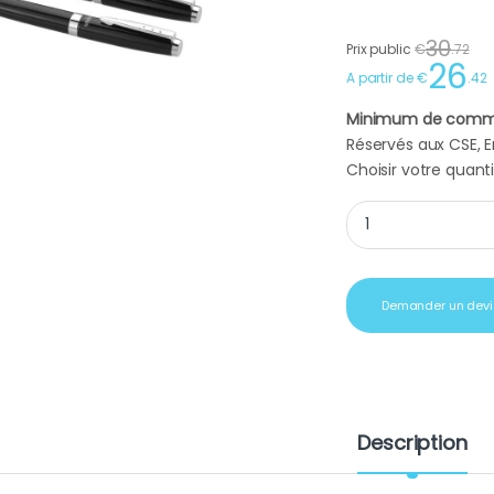
30
Prix public
€
.
72
26
A partir de
€
.
42
Minimum de comm
Réservés aux CSE, En
Choisir votre quanti
Parure stylo bille B
Demander un devi
Description