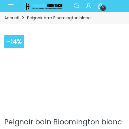
Skip to navigation
Skip to content
Open
0
Accueil
Peignoir bain Bloomington blanc
-
14%
Peignoir bain Bloomington blanc