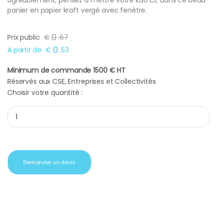
agréablement, pensez à mettre votre kdo CE dans ce beau
panier en papier kraft vergé avec fenêtre.
0
Prix public
€
.
67
0
A partir de
€
.
53
Minimum de commande 1500 € HT
Réservés aux CSE, Entreprises et Collectivités
Choisir votre quantité :
Sac cadeau écru poignées torsadées quantity
Demander un devis