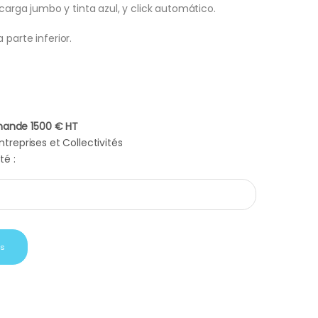
 carga jumbo y tinta azul, y click automático.
 parte inferior.
ande 1500 € HT
treprises et Collectivités
té :
en coffret et fibre porte mine quantity
is