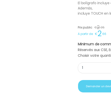
El bolígrafo incluye
Además,
incluye TOUCH en la
2
Prix public
€
.
95
2
A partir de
€
.
66
Minimum de comm
Réservés aux CSE, En
Choisir votre quanti
Stylo personnalisé 
Demander un dev