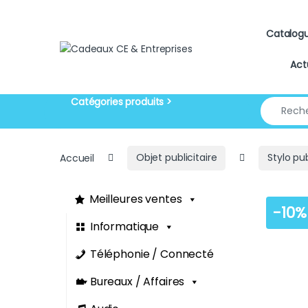
Skip to navigation
Skip to content
Catalog
Act
Search for
Accueil
Objet publicitaire
Stylo pub
Meilleures ventes
-
10%
Informatique
Téléphonie / Connecté
Bureaux / Affaires