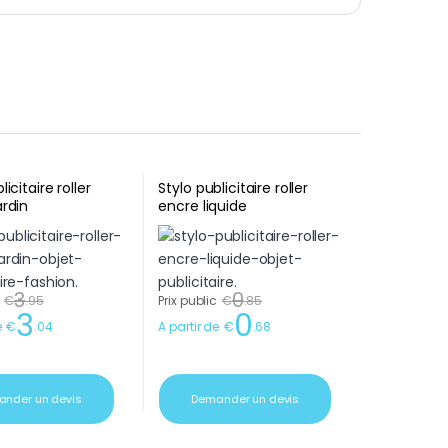
licitaire roller
Stylo publicitaire roller
ardin
encre liquide
3
0
€
.
95
Prix public
€
.
85
3
0
e
€
.
04
A partir de
€
.
68
nder un devis
Demander un devis