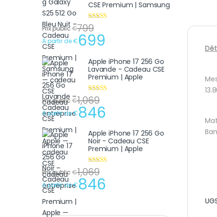
CSE Premium | Samsung
799
Note
4.75
Prix public
€
sur 5
699
A partir de
€
Dét
Apple iPhone 17 256 Go
Lavande - Cadeau CSE
Premium | Apple
Mes
13.
1,069
Note
4.75
Prix public
€
sur 5
846
A partir de
€
Mat
Bam
Apple iPhone 17 256 Go
Noir - Cadeau CSE
Premium | Apple
1,069
Note
4.75
Prix public
€
sur 5
846
A partir de
€
UGS