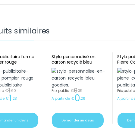
its similaires
publicitaire forme
Stylo personnalisé en
Stylo pub
er rouge
carton recyclé bleu
Pierre C
1
0
lic
€
.
60
Prix public
€
.
35
Prix public
1
0
 de
€
.
23
A partir de
€
.
26
A partir d
mander un devis
Demander un devis
Dema