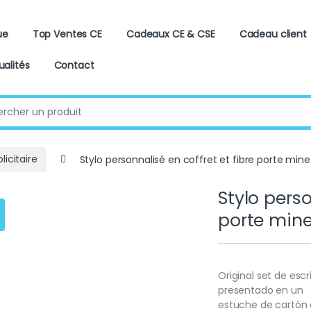
ue
Top Ventes CE
Cadeaux CE & CSE
Cadeau client
ualités
Contact
:
licitaire
Stylo personnalisé en coffret et fibre porte mine
Stylo perso
porte min
Original set de esc
presentado en un
estuche de cartón 